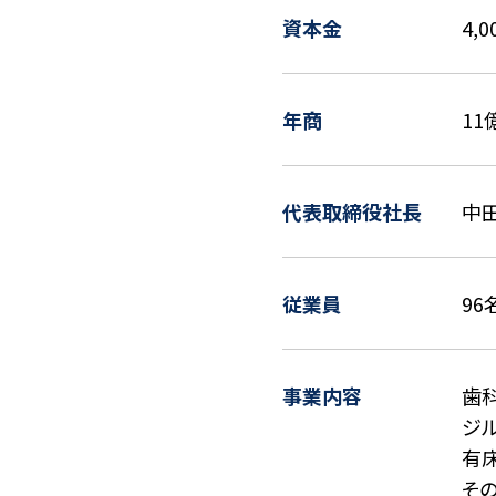
資本金
4,
年商
11
代表取締役社長
中田
従業員
96
事業内容
歯
ジル
有
そ