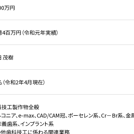
000万円
億4百万円（令和元年実績）
 茂樹
名（令和2年4月現在）
科技工製作物全般
コニア、e-max、CAD/CAM冠、ポーセレン系
、
Cr－Br系、
床義歯系、インプラント系
の他歯科技工に係わる関連業務