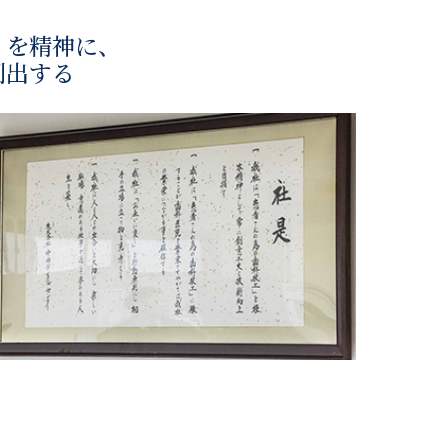
』を
精神に、
創出する