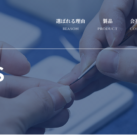
選ばれる理由
製品
会
REASON
PRODUCT
CO
S