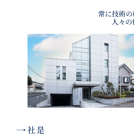
常に技術の
人々の
社是